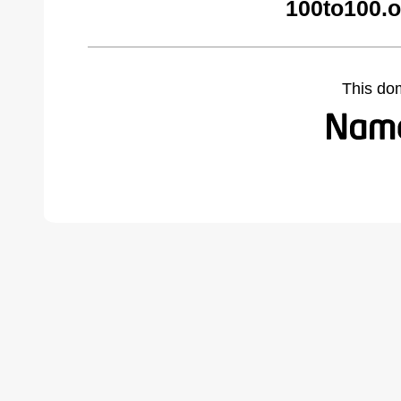
100to100.o
This do